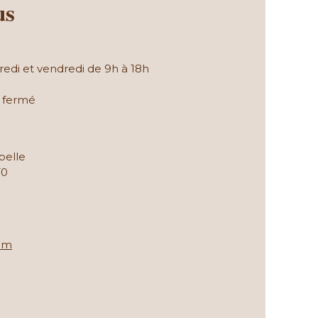
us
redi et vendredi de 9h à 18h
: fermé
belle
T0
om