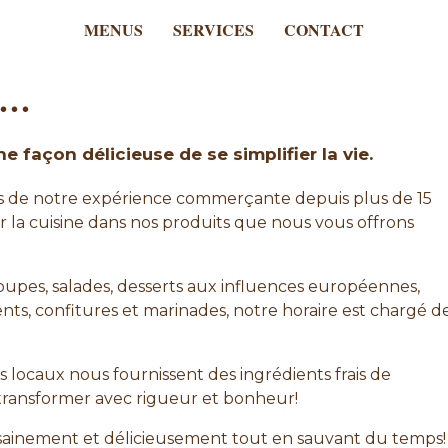
MENUS
SERVICES
CONTACT
s…
MENUS
SERVICES
 façon délicieuse de se simplifier la vie.
orts de notre expérience commerçante depuis plus de 15
CONTACT
 la cuisine dans nos produits que nous vous offrons
Inscrivez-vous à l'infolettre
 soupes, salades, desserts aux influences européennes,
nts, confitures et marinades, notre horaire est chargé d
locaux nous fournissent des ingrédients frais de
transformer avec rigueur et bonheur!
sainement et délicieusement tout en sauvant du temps!