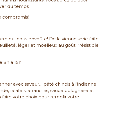
uver du temps!
 de compromis!
re qui nous envoûte! De la viennoiserie faite
illeté, léger et moelleux au goût irrésistible
 8h à 15h.
anner avec saveur… pâté chinois à l’indienne
ande, falafels, arrancinis, sauce bolognese et
faire votre choix pour remplir votre